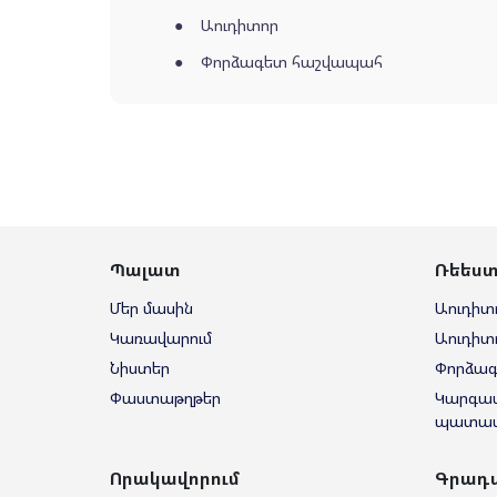
Աուդիտոր
Փորձագետ հաշվապահ
Պալատ
Ռեես
Մեր մասին
Աուդիտ
Կառավարում
Աուդիտ
Նիստեր
Փորձա
Փաստաթղթեր
Կարգա
պատաս
Որակավորում
Գրադ