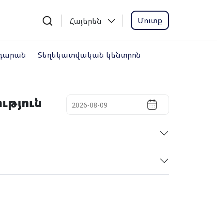
Մուտք
Հայերեն
դարան
Տեղեկատվական կենտրոն
ւթյուն