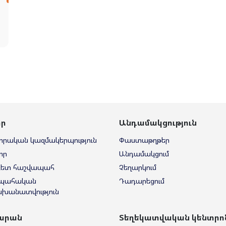
տր
Անդամակցություն
որական կազմակերպություն
Փաստաթղթեր
որ
Անդամակցում
գետ հաշվապահ
Չեղարկում
պահական
Դադարեցում
խանատվություն
արան
Տեղեկատվական կենտրո