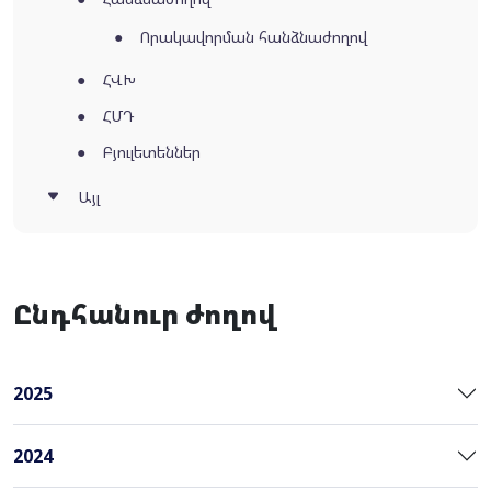
Որակավորման հանձնաժողով
ՀՎԽ
ՀՄԴ
Բյուլետեններ
Այլ
Ընդհանուր ժողով
2025
2024